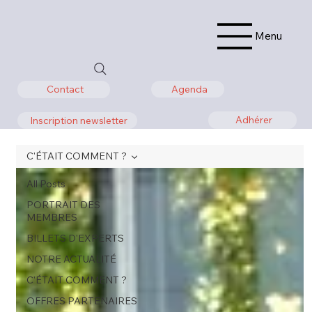
Menu
Agenda
Contact
Adhérer
Inscription newsletter
C'ÉTAIT COMMENT ?
All Posts
PORTRAIT DES
MEMBRES
BILLETS D'EXPERTS
NOTRE ACTUALITÉ
C'ÉTAIT COMMENT ?
OFFRES PARTENAIRES