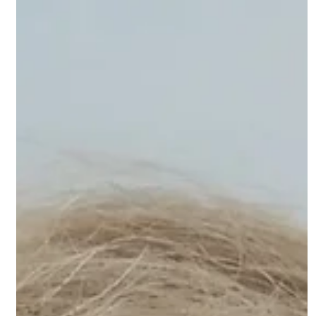
29 mai
C'ÉTAIT COMMENT ?
C'était comment ? Les Dix ans de
Made In 92
C'était comment ? Les Dix ans de Made In 92