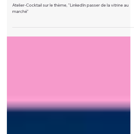
29 juin
C'ÉTAIT COMMENT ?
C'était comment ? Atelier-Cocktail
animé par Ilhame Joubert
Atelier-Cocktail sur le thème, "LinkedIn passer de la vitrine au
marché"