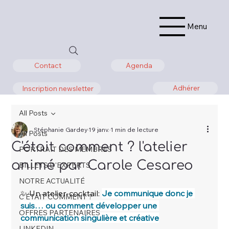
Menu
Agenda
Contact
Adhérer
Inscription newsletter
All Posts
Stéphanie Gardey
19 janv.
1 min de lecture
All Posts
C'était comment ? l'atelier
PORTRAIT DES MEMBRES
animé par Carole Cesareo
BILLETS D'EXPERTS
NOTRE ACTUALITÉ
✨ Un atelier-cocktail: 
Je communique donc je 
C'ÉTAIT COMMENT ?
suis… ou comment développer une 
OFFRES PARTENAIRES
communication singulière et créative
LINKEDIN