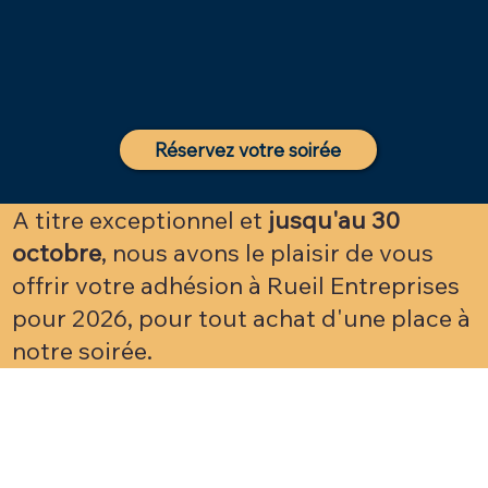
Réservez votre soirée
A titre exceptionnel et
jusqu'au 30
octobre
, nous avons le plaisir de vous
offrir votre adhésion à Rueil Entreprises
pour 2026, pour tout achat d'une place à
notre soirée.