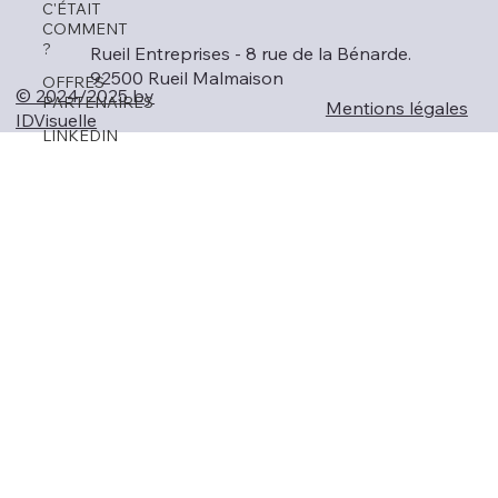
C'ÉTAIT
COMMENT
?
Rueil Entreprises - 8 rue de la Bénarde.
92500 Rueil Malmaison
OFFRES
© 2024/2025 by
PARTENAIRES
Mentions légales
IDVisuelle
LINKEDIN