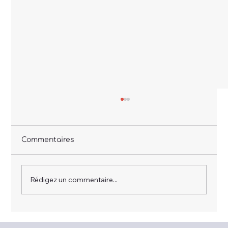
Commentaires
Rédigez un commentaire...
C'était comment ? Retour sur l'atelier
du 9 juillet animé par Thomas