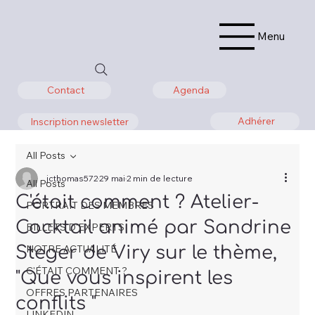
Menu
Agenda
Contact
Adhérer
Inscription newsletter
All Posts
jcthomas572
29 mai
2 min de lecture
All Posts
C'était comment ? Atelier-
PORTRAIT DES MEMBRES
Cocktail animé par Sandrine
BILLETS D'EXPERTS
Steger de Viry sur le thème,
NOTRE ACTUALITÉ
C'ÉTAIT COMMENT ?
"Que vous inspirent les
OFFRES PARTENAIRES
conflits "
LINKEDIN